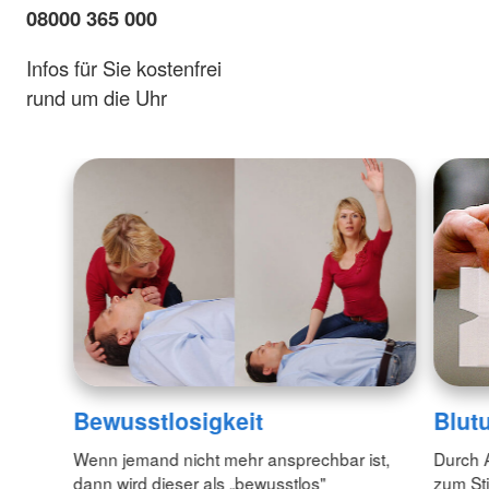
08000 365 000
Infos für Sie kostenfrei
rund um die Uhr
Bewusstlosigkeit
Blut
Wenn jemand nicht mehr ansprechbar ist,
Durch 
dann wird dieser als „bewusstlos"
zum Sti