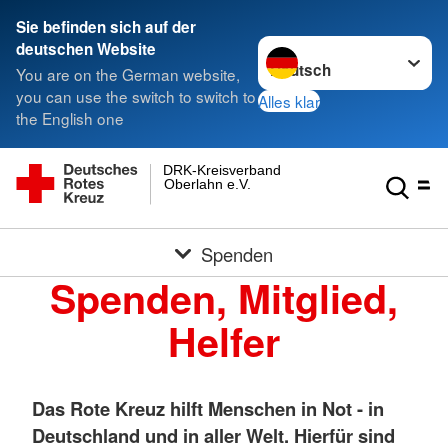
Sie befinden sich auf der
Sprache wechseln zu
deutschen Website
You are on the German website,
you can use the switch to switch to
Alles klar
the English one
DRK-Kreisverband
Oberlahn e.V.
Spenden
Spenden, Mitglied,
Helfer
Das Rote Kreuz hilft Menschen in Not - in
Deutschland und in aller Welt. Hierfür sind