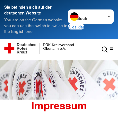
Sie befinden sich auf der
Sprache wechseln zu
deutschen Website
You are on the German website,
you can use the switch to switch to
Alles klar
the English one
DRK-Kreisverband
Oberlahn e.V.
Impressum