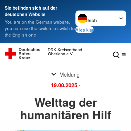
Sie befinden sich auf der
Sprache wechseln zu
deutschen Website
You are on the German website,
you can use the switch to switch to
Alles klar
the English one
DRK-Kreisverband
Oberlahn e.V.
Meldung
19.08.2025
·
Welttag der
humanitären Hilf