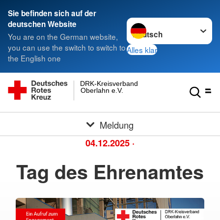
Sie befinden sich auf der
Sprache wechseln zu
deutschen Website
You are on the German website,
you can use the switch to switch to
Alles klar
the English one
DRK-Kreisverband
Oberlahn e.V.
Meldung
04.12.2025
·
Tag des Ehrenamtes