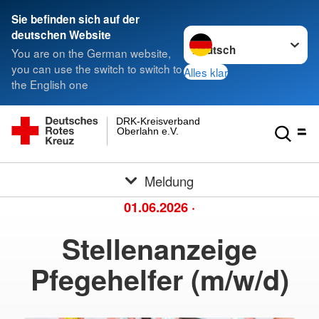
Sie befinden sich auf der
Sprache wechseln zu
deutschen Website
You are on the German website,
you can use the switch to switch to
Alles klar
the English one
DRK-Kreisverband
Oberlahn e.V.
Meldung
01.06.2026
·
Stellenanzeige
Pfegehelfer (m/w/d)